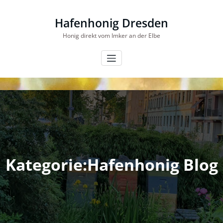
Skip
to
Hafenhonig Dresden
content
Honig direkt vom Imker an der Elbe
Kategorie:Hafenhonig Blog